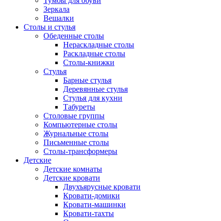
Тумбы для обуви
Зеркала
Вешалки
Столы и стулья
Обеденные столы
Нераскладные столы
Раскладные столы
Столы-книжки
Стулья
Барные стулья
Деревянные стулья
Стулья для кухни
Табуреты
Столовые группы
Компьютерные столы
Журнальные столы
Письменные столы
Столы-трансформеры
Детские
Детские комнаты
Детские кровати
Двухъярусные кровати
Кровати-домики
Кровати-машинки
Кровати-тахты