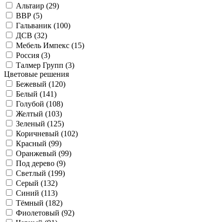
Альтаир (
29
)
ВВР (
5
)
Гальваник (
100
)
ДСВ (
32
)
Мебель Импекс (
15
)
Россия (
3
)
Талмер Групп (
3
)
Цветовые решения
Бежевый (
120
)
Белый (
141
)
Голубой (
108
)
Желтый (
103
)
Зеленый (
125
)
Коричневый (
102
)
Красный (
99
)
Оранжевый (
99
)
Под дерево (
9
)
Светлый (
199
)
Серый (
132
)
Синий (
113
)
Тёмный (
182
)
Фиолетовый (
92
)