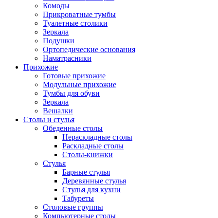
Комоды
Прикроватные тумбы
Туалетные столики
Зеркала
Подушки
Ортопедические основания
Наматрасники
Прихожие
Готовые прихожие
Модульные прихожие
Тумбы для обуви
Зеркала
Вешалки
Столы и стулья
Обеденные столы
Нераскладные столы
Раскладные столы
Столы-книжки
Стулья
Барные стулья
Деревянные стулья
Стулья для кухни
Табуреты
Столовые группы
Компьютерные столы