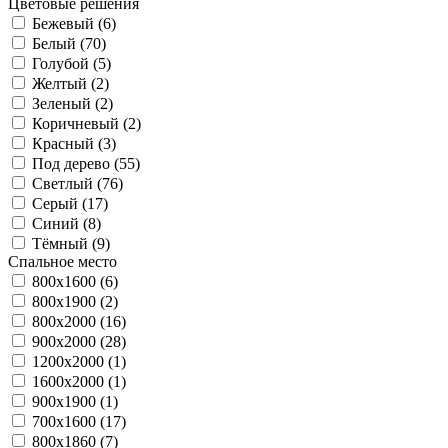
Цветовые решения
Бежевый (
6
)
Белый (
70
)
Голубой (
5
)
Желтый (
2
)
Зеленый (
2
)
Коричневый (
2
)
Красный (
3
)
Под дерево (
55
)
Светлый (
76
)
Серый (
17
)
Синий (
8
)
Тёмный (
9
)
Спальное место
800х1600 (
6
)
800х1900 (
2
)
800х2000 (
16
)
900x2000 (
28
)
1200x2000 (
1
)
1600x2000 (
1
)
900х1900 (
1
)
700x1600 (
17
)
800x1860 (
7
)