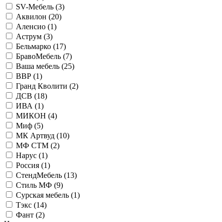
SV-Мебель (
3
)
Аквилон (
20
)
Аленсио (
1
)
Аструм (
3
)
Бельмарко (
17
)
БравоМебель (
7
)
Ваша мебель (
25
)
ВВР (
1
)
Гранд Кволити (
2
)
ДСВ (
18
)
ИВА (
1
)
МИКОН (
4
)
Миф (
5
)
МК Артвуд (
10
)
МФ СТМ (
2
)
Нарус (
1
)
Россия (
1
)
СтендМебель (
13
)
Стиль МФ (
9
)
Сурская мебель (
1
)
Тэкс (
14
)
Фант (
2
)