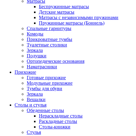
Матрасы
Беспружинные матрасы
Детские матрасы
Матрасы с независимыми пружинами
Пружинные матрасы (Боннель)
Спальные гарнитуры
Комоды
Прикроватные тумбы
Туалетные столики
Зеркала
Подушки
Ортопедические основания
Наматрасники
Прихожие
Готовые прихожие
Модульные прихожие
Тумбы для обуви
Зеркала
Вешалки
Столы и стулья
Обеденные столы
Нераскладные столы
Раскладные столы
Столы-книжки
Стулья