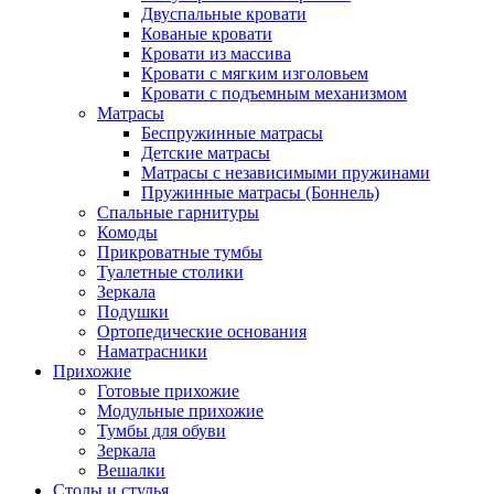
Двуспальные кровати
Кованые кровати
Кровати из массива
Кровати с мягким изголовьем
Кровати с подъемным механизмом
Матрасы
Беспружинные матрасы
Детские матрасы
Матрасы с независимыми пружинами
Пружинные матрасы (Боннель)
Спальные гарнитуры
Комоды
Прикроватные тумбы
Туалетные столики
Зеркала
Подушки
Ортопедические основания
Наматрасники
Прихожие
Готовые прихожие
Модульные прихожие
Тумбы для обуви
Зеркала
Вешалки
Столы и стулья