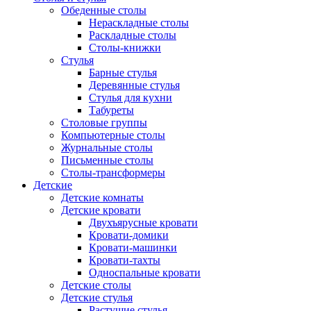
Обеденные столы
Нераскладные столы
Раскладные столы
Столы-книжки
Стулья
Барные стулья
Деревянные стулья
Стулья для кухни
Табуреты
Столовые группы
Компьютерные столы
Журнальные столы
Письменные столы
Столы-трансформеры
Детские
Детские комнаты
Детские кровати
Двухъярусные кровати
Кровати-домики
Кровати-машинки
Кровати-тахты
Односпальные кровати
Детские столы
Детские стулья
Растущие стулья