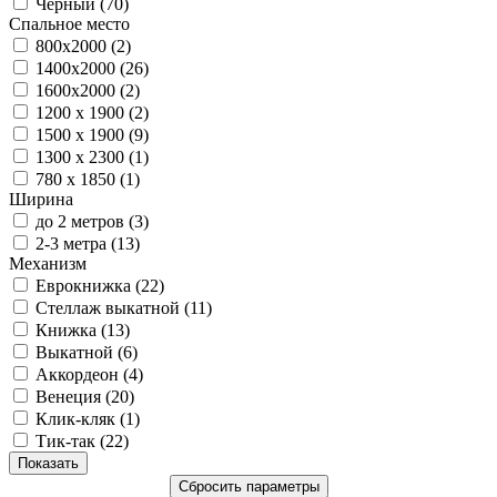
Черный (
70
)
Спальное место
800х2000 (
2
)
1400x2000 (
26
)
1600x2000 (
2
)
1200 х 1900 (
2
)
1500 х 1900 (
9
)
1300 х 2300 (
1
)
780 х 1850 (
1
)
Ширина
до 2 метров (
3
)
2-3 метра (
13
)
Механизм
Еврокнижка (
22
)
Стеллаж выкатной (
11
)
Книжка (
13
)
Выкатной (
6
)
Аккордеон (
4
)
Венеция (
20
)
Клик-кляк (
1
)
Тик-так (
22
)