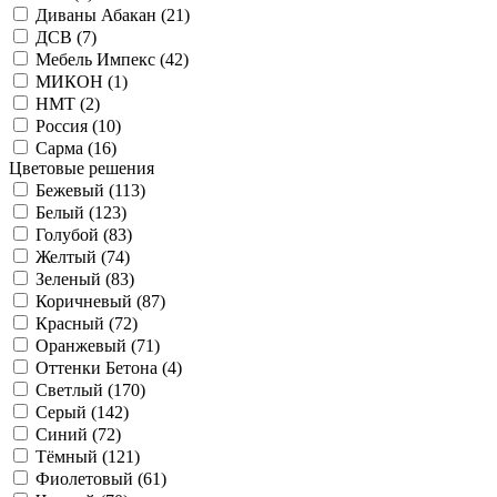
Диваны Абакан (
21
)
ДСВ (
7
)
Мебель Импекс (
42
)
МИКОН (
1
)
НМТ (
2
)
Россия (
10
)
Сарма (
16
)
Цветовые решения
Бежевый (
113
)
Белый (
123
)
Голубой (
83
)
Желтый (
74
)
Зеленый (
83
)
Коричневый (
87
)
Красный (
72
)
Оранжевый (
71
)
Оттенки Бетона (
4
)
Светлый (
170
)
Серый (
142
)
Синий (
72
)
Тёмный (
121
)
Фиолетовый (
61
)