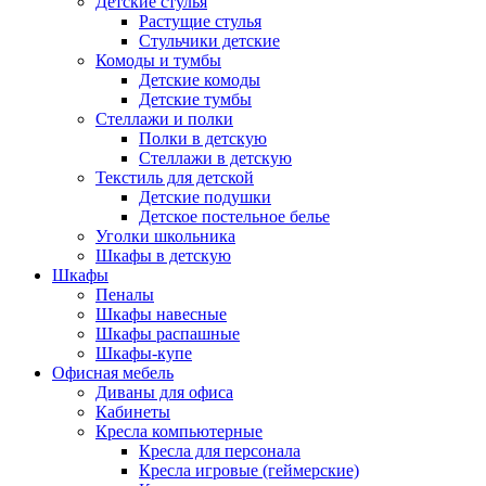
Детские стулья
Растущие стулья
Стульчики детские
Комоды и тумбы
Детские комоды
Детские тумбы
Стеллажи и полки
Полки в детскую
Стеллажи в детскую
Текстиль для детской
Детские подушки
Детское постельное белье
Уголки школьника
Шкафы в детскую
Шкафы
Пеналы
Шкафы навесные
Шкафы распашные
Шкафы-купе
Офисная мебель
Диваны для офиса
Кабинеты
Кресла компьютерные
Кресла для персонала
Кресла игровые (геймерские)