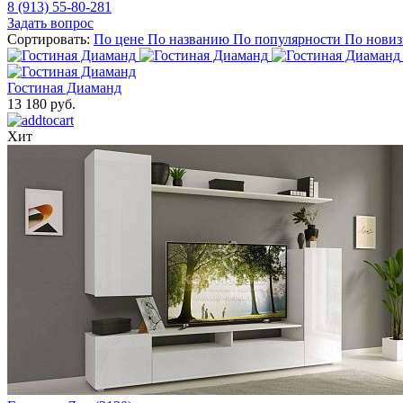
8 (913) 55-80-281
Задать вопрос
Сортировать:
По цене
По названию
По популярности
По новиз
Гостиная Диаманд
13 180 руб.
Хит