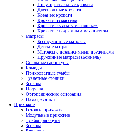
Полутораспальные кровати
Двуспальные кровати
Кованые кровати
Кровати из массива
Кровати с мягким изголовьем
Кровати с подъемным механизмом
Матрасы
Беспружинные матрасы
Детские матрасы
Матрасы с независимыми пружинами
Пружинные матрасы (Боннель)
Спальные гарнитуры
Комоды
Прикроватные тумбы
Туалетные столики
Зеркала
Подушки
Ортопедические основания
Наматрасники
Прихожие
Готовые прихожие
Модульные прихожие
Тумбы для обуви
Зеркала
Вешалки