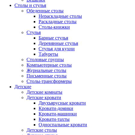
Столы и стулья
Обеденные столы
Нераскладные столы
Раскладные столы
Столы-книжки
Стулья
Барные стулья
Деревянные стулья
Стулья для кухни
Табуреты
Столовые группы
Компьютерные столы
Журнальные столы
Письменные столы
Столы-трансформеры
Детские
Детские комнаты
Детские кровати
Двухъярусные кровати
Кровати-домики
Кровати-машинки
Кровати-тахты
Односпальные кровати
Детские столы