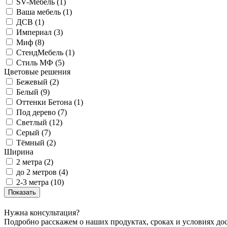
SV-Мебель (
1
)
Ваша мебель (
1
)
ДСВ (
1
)
Империал (
3
)
Миф (
8
)
СтендМебель (
1
)
Стиль МФ (
5
)
Цветовые решения
Бежевый (
2
)
Белый (
9
)
Оттенки Бетона (
1
)
Под дерево (
7
)
Светлый (
12
)
Серый (
7
)
Тёмный (
2
)
Ширина
2 метра (
2
)
до 2 метров (
4
)
2-3 метра (
10
)
Нужна консультация?
Подробно расскажем о наших продуктах, сроках и условиях до