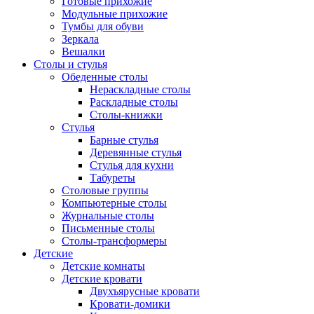
Готовые прихожие
Модульные прихожие
Тумбы для обуви
Зеркала
Вешалки
Столы и стулья
Обеденные столы
Нераскладные столы
Раскладные столы
Столы-книжки
Стулья
Барные стулья
Деревянные стулья
Стулья для кухни
Табуреты
Столовые группы
Компьютерные столы
Журнальные столы
Письменные столы
Столы-трансформеры
Детские
Детские комнаты
Детские кровати
Двухъярусные кровати
Кровати-домики