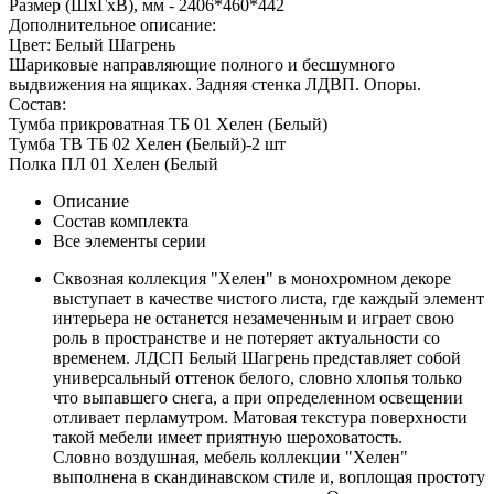
Размер (ШхГхВ), мм -
2406*460*442
Дополнительное описание:
Цвет: Белый Шагрень
Шариковые направляющие полного и бесшумного
выдвижения на ящиках. Задняя стенка ЛДВП. Опоры.
Состав:
Тумба прикроватная ТБ 01 Хелен (Белый)
Тумба ТВ ТБ 02 Хелен (Белый)-2 шт
Полка ПЛ 01 Хелен (Белый
Описание
Состав комплекта
Все элементы серии
Сквозная коллекция "Хелен" в монохромном декоре
выступает в качестве чистого листа, где каждый элемент
интерьера не останется незамеченным и играет свою
роль в пространстве и не потеряет актуальности со
временем. ЛДСП Белый Шагрень представляет собой
универсальный оттенок белого, словно хлопья только
что выпавшего снега, а при определенном освещении
отливает перламутром. Матовая текстура поверхности
такой мебели имеет приятную шероховатость.
Словно воздушная, мебель коллекции "Хелен"
выполнена в скандинавском стиле и, воплощая простоту