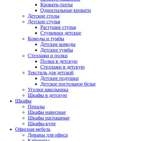
Кровати-тахты
Односпальные кровати
Детские столы
Детские стулья
Растущие стулья
Стульчики детские
Комоды и тумбы
Детские комоды
Детские тумбы
Стеллажи и полки
Полки в детскую
Стеллажи в детскую
Текстиль для детской
Детские подушки
Детское постельное белье
Уголки школьника
Шкафы в детскую
Шкафы
Пеналы
Шкафы навесные
Шкафы распашные
Шкафы-купе
Офисная мебель
Диваны для офиса
Кабинеты