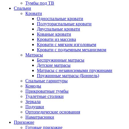
Тумбы под ТВ
Спальни
Кровати
Односпальные кровати
Полутораспальные кровати
Двуспальные кровати
Кованые кровати
Кровати из массива
Кровати с мягким изголовьем
Кровати с подъемным механизмом
Матрасы
Беспружинные матрасы
Детские матрасы
Матрасы с независимыми пружинами
Пружинные матрасы (Боннель)
Спальные гарнитуры
Комоды
Прикроватные тумбы
Туалетные столики
Зеркала
Подушки
Ортопедические основания
Наматрасники
Прихожие
Готовые прихожие