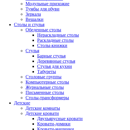
Модульные прихожие
Тумбы для обуви
Зеркала
Вешалки
Столы и стулья
Обеденные столы
Нераскладные столы
Раскладные столы
Столы-книжки
Стулья
Барные стулья
Деревянные стулья
Стулья для кухни
Табуреты
Столовые группы
Компьютерные столы
Журнальные столы
Письменные столы
Столы-трансформеры
Детские
Детские комнаты
Детские кровати
Двухъярусные кровати
Кровати-домики
Кровати-машинки