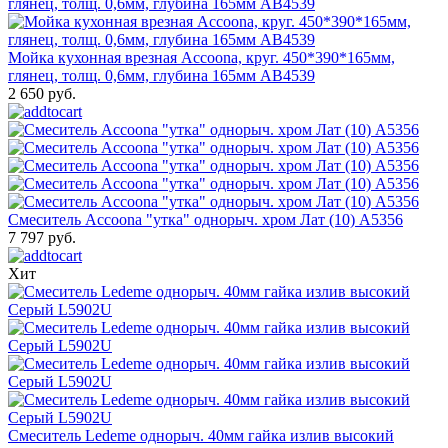
Мойка кухонная врезная Accoona, круг. 450*390*165мм,
глянец, толщ. 0,6мм, глубина 165мм AB4539
2 650 руб.
Смеситель Accoona "утка" однорыч. хром Лат (10) A5356
7 797 руб.
Хит
Смеситель Ledeme однорыч. 40мм гайка излив высокий