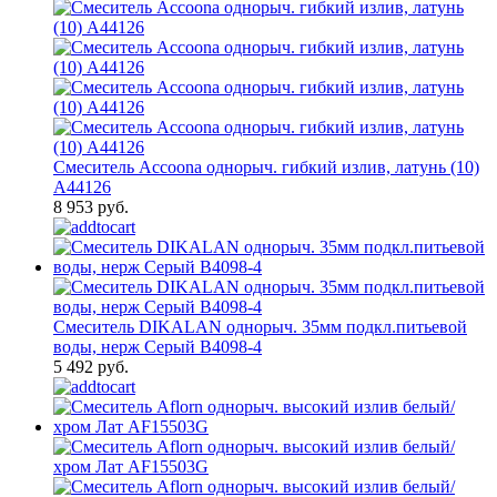
Смеситель Accoona однорыч. гибкий излив, латунь (10)
A44126
8 953 руб.
Смеситель DIKALAN однорыч. 35мм подкл.питьевой
воды, нерж Серый B4098-4
5 492 руб.