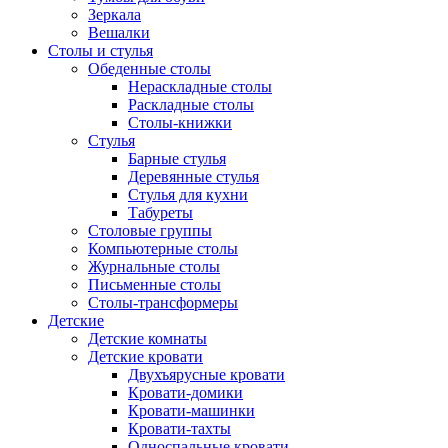
Зеркала
Вешалки
Столы и стулья
Обеденные столы
Нераскладные столы
Раскладные столы
Столы-книжки
Стулья
Барные стулья
Деревянные стулья
Стулья для кухни
Табуреты
Столовые группы
Компьютерные столы
Журнальные столы
Письменные столы
Столы-трансформеры
Детские
Детские комнаты
Детские кровати
Двухъярусные кровати
Кровати-домики
Кровати-машинки
Кровати-тахты
Односпальные кровати