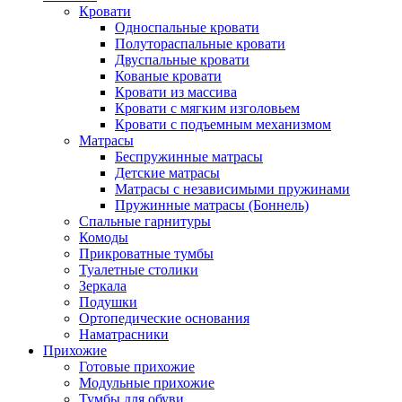
Кровати
Односпальные кровати
Полутораспальные кровати
Двуспальные кровати
Кованые кровати
Кровати из массива
Кровати с мягким изголовьем
Кровати с подъемным механизмом
Матрасы
Беспружинные матрасы
Детские матрасы
Матрасы с независимыми пружинами
Пружинные матрасы (Боннель)
Спальные гарнитуры
Комоды
Прикроватные тумбы
Туалетные столики
Зеркала
Подушки
Ортопедические основания
Наматрасники
Прихожие
Готовые прихожие
Модульные прихожие
Тумбы для обуви