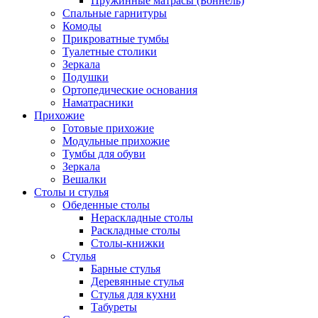
Пружинные матрасы (Боннель)
Спальные гарнитуры
Комоды
Прикроватные тумбы
Туалетные столики
Зеркала
Подушки
Ортопедические основания
Наматрасники
Прихожие
Готовые прихожие
Модульные прихожие
Тумбы для обуви
Зеркала
Вешалки
Столы и стулья
Обеденные столы
Нераскладные столы
Раскладные столы
Столы-книжки
Стулья
Барные стулья
Деревянные стулья
Стулья для кухни
Табуреты