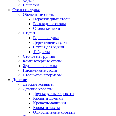
Зеркала
Вешалки
Столы и стулья
Обеденные столы
Нераскладные столы
Раскладные столы
Столы-книжки
Стулья
Барные стулья
Деревянные стулья
Стулья для кухни
Табуреты
Столовые группы
Компьютерные столы
Журнальные столы
Письменные столы
Столы-трансформеры
Детские
Детские комнаты
Детские кровати
Двухъярусные кровати
Кровати-домики
Кровати-машинки
Кровати-тахты
Односпальные кровати