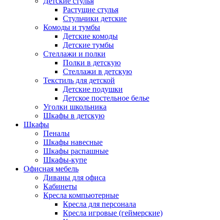
Детские стулья
Растущие стулья
Стульчики детские
Комоды и тумбы
Детские комоды
Детские тумбы
Стеллажи и полки
Полки в детскую
Стеллажи в детскую
Текстиль для детской
Детские подушки
Детское постельное белье
Уголки школьника
Шкафы в детскую
Шкафы
Пеналы
Шкафы навесные
Шкафы распашные
Шкафы-купе
Офисная мебель
Диваны для офиса
Кабинеты
Кресла компьютерные
Кресла для персонала
Кресла игровые (геймерские)