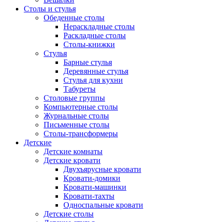
Столы и стулья
Обеденные столы
Нераскладные столы
Раскладные столы
Столы-книжки
Стулья
Барные стулья
Деревянные стулья
Стулья для кухни
Табуреты
Столовые группы
Компьютерные столы
Журнальные столы
Письменные столы
Столы-трансформеры
Детские
Детские комнаты
Детские кровати
Двухъярусные кровати
Кровати-домики
Кровати-машинки
Кровати-тахты
Односпальные кровати
Детские столы