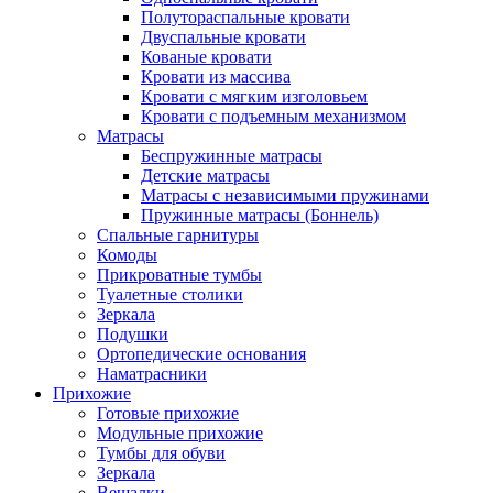
Полутораспальные кровати
Двуспальные кровати
Кованые кровати
Кровати из массива
Кровати с мягким изголовьем
Кровати с подъемным механизмом
Матрасы
Беспружинные матрасы
Детские матрасы
Матрасы с независимыми пружинами
Пружинные матрасы (Боннель)
Спальные гарнитуры
Комоды
Прикроватные тумбы
Туалетные столики
Зеркала
Подушки
Ортопедические основания
Наматрасники
Прихожие
Готовые прихожие
Модульные прихожие
Тумбы для обуви
Зеркала
Вешалки