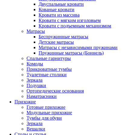
Двуспальные кровати
Кованые кровати
Кровати из массива
Кровати с мягким изголовьем
Кровати с подъемным механизмом
Матрасы
Беспружинные матрасы
Детские матрасы
Матрасы с независимыми пружинами
Пружинные матрасы (Боннель)
Спальные гарнитуры
Комоды
Прикроватные тумбы
Туалетные столики
Зеркала
Подушки
Ортопедические основания
Наматрасники
Прихожие
Готовые прихожие
Модульные прихожие
Тумбы для обуви
Зеркала
Вешалки
Столы и стулья