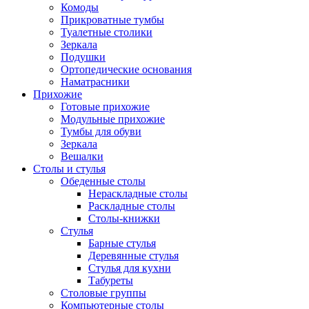
Комоды
Прикроватные тумбы
Туалетные столики
Зеркала
Подушки
Ортопедические основания
Наматрасники
Прихожие
Готовые прихожие
Модульные прихожие
Тумбы для обуви
Зеркала
Вешалки
Столы и стулья
Обеденные столы
Нераскладные столы
Раскладные столы
Столы-книжки
Стулья
Барные стулья
Деревянные стулья
Стулья для кухни
Табуреты
Столовые группы
Компьютерные столы