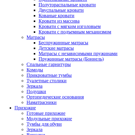
Полутораспальные кровати
Двуспальные кровати
Кованые кровати
Кровати из массива
Кровати с мягким изголовьем
Кровати с подъемным механизмом
Матрасы
Беспружинные матрасы
Детские матрасы
Матрасы с независимыми пружинами
Пружинные матрасы (Боннель)
Спальные гарнитуры
Комоды
Прикроватные тумбы
Туалетные столики
Зеркала
Подушки
Ортопедические основания
Наматрасники
Прихожие
Готовые прихожие
Модульные прихожие
Тумбы для обуви
Зеркала
Вешалки