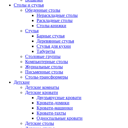
Столы и стулья
Обеденные столы
Нераскладные столы
Раскладные столы
Столы-книжки
Стулья
Барные стулья
Деревянные стулья
Стулья для кухни
Табуреты
Столовые группы
Компьютерные столы
Журнальные столы
Письменные столы
Столы-трансформеры
Детские
Детские комнаты
Детские кровати
Двухъярусные кровати
Кровати-домики
Кровати-машинки
Кровати-тахты
Односпальные кровати
Детские столы