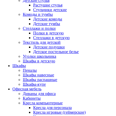
Детские стулья
Растущие стулья
Стульчики детские
Комоды и тумбы
Детские комоды
Детские тумбы
Стеллажи и полки
Полки в детскую
Стеллажи в детскую
Текстиль для детской
Детские подушки
Детское постельное белье
Уголки школьника
Шкафы в детскую
Шкафы
Пеналы
Шкафы навесные
Шкафы распашные
Шкафы-купе
Офисная мебель
Диваны для офиса
Кабинеты
Кресла компьютерные
Кресла для персонала
Кресла игровые (геймерские)