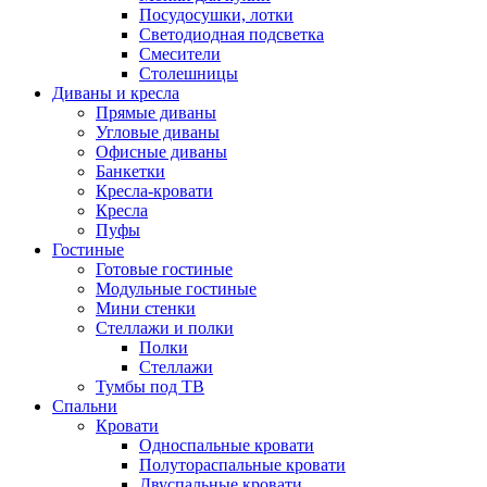
Посудосушки, лотки
Светодиодная подсветка
Смесители
Столешницы
Диваны и кресла
Прямые диваны
Угловые диваны
Офисные диваны
Банкетки
Кресла-кровати
Кресла
Пуфы
Гостиные
Готовые гостиные
Модульные гостиные
Мини стенки
Стеллажи и полки
Полки
Стеллажи
Тумбы под ТВ
Спальни
Кровати
Односпальные кровати
Полутораспальные кровати
Двуспальные кровати