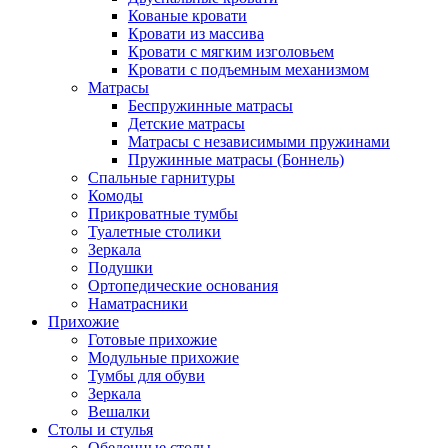
Кованые кровати
Кровати из массива
Кровати с мягким изголовьем
Кровати с подъемным механизмом
Матрасы
Беспружинные матрасы
Детские матрасы
Матрасы с независимыми пружинами
Пружинные матрасы (Боннель)
Спальные гарнитуры
Комоды
Прикроватные тумбы
Туалетные столики
Зеркала
Подушки
Ортопедические основания
Наматрасники
Прихожие
Готовые прихожие
Модульные прихожие
Тумбы для обуви
Зеркала
Вешалки
Столы и стулья
Обеденные столы