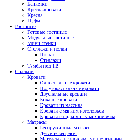
Банкетки
Кресла-кровати
Кресла
Пуфы
Гостиные
Готовые гостиные
Модульные гостиные
Мини стенки
Стеллажи и полки
Полки
Стеллажи
Тумбы под ТВ
Спальни
Кровати
Односпальные кровати
Полутораспальные кровати
Двуспальные кровати
Кованые кровати
Кровати из массива
Кровати с мягким изголовьем
Кровати с подъемным механизмом
Матрасы
Беспружинные матрасы
Детские матрасы
Матрасы с независимыми пружинами