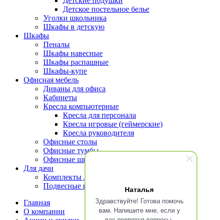
Детские подушки
Детское постельное белье
Уголки школьника
Шкафы в детскую
Шкафы
Пеналы
Шкафы навесные
Шкафы распашные
Шкафы-купе
Офисная мебель
Диваны для офиса
Кабинеты
Кресла компьютерные
Кресла для персонала
Кресла игровые (геймерские)
Кресла руководителя
Офисные столы
Офисные тумбы
Офисные шкафы и стеллажи
Для дачи
Комплекты для террасы
Подвесные кресла
Наталья
Здравствуйте! Готова помочь
Главная
вам. Напишите мне, если у
О компании
вас появятся вопросы.