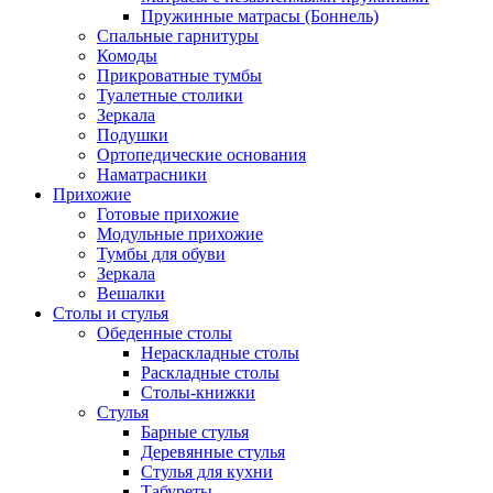
Пружинные матрасы (Боннель)
Спальные гарнитуры
Комоды
Прикроватные тумбы
Туалетные столики
Зеркала
Подушки
Ортопедические основания
Наматрасники
Прихожие
Готовые прихожие
Модульные прихожие
Тумбы для обуви
Зеркала
Вешалки
Столы и стулья
Обеденные столы
Нераскладные столы
Раскладные столы
Столы-книжки
Стулья
Барные стулья
Деревянные стулья
Стулья для кухни
Табуреты