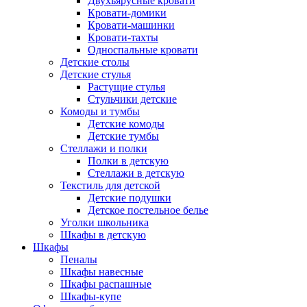
Двухъярусные кровати
Кровати-домики
Кровати-машинки
Кровати-тахты
Односпальные кровати
Детские столы
Детские стулья
Растущие стулья
Стульчики детские
Комоды и тумбы
Детские комоды
Детские тумбы
Стеллажи и полки
Полки в детскую
Стеллажи в детскую
Текстиль для детской
Детские подушки
Детское постельное белье
Уголки школьника
Шкафы в детскую
Шкафы
Пеналы
Шкафы навесные
Шкафы распашные
Шкафы-купе