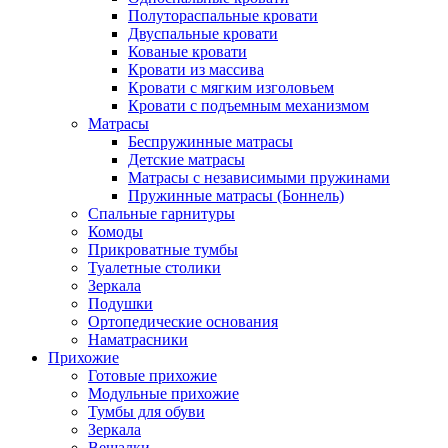
Полутораспальные кровати
Двуспальные кровати
Кованые кровати
Кровати из массива
Кровати с мягким изголовьем
Кровати с подъемным механизмом
Матрасы
Беспружинные матрасы
Детские матрасы
Матрасы с независимыми пружинами
Пружинные матрасы (Боннель)
Спальные гарнитуры
Комоды
Прикроватные тумбы
Туалетные столики
Зеркала
Подушки
Ортопедические основания
Наматрасники
Прихожие
Готовые прихожие
Модульные прихожие
Тумбы для обуви
Зеркала
Вешалки