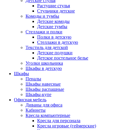
Детские стулья
Растущие стулья
Стульчики детские
Комоды и тумбы
Детские комоды
Детские тумбы
Стеллажи и полки
Полки в детскую
Стеллажи в детскую
Текстиль для детской
Детские подушки
Детское постельное белье
Уголки школьника
Шкафы в детскую
Шкафы
Пеналы
Шкафы навесные
Шкафы распашные
Шкафы-купе
Офисная мебель
Диваны для офиса
Кабинеты
Кресла компьютерные
Кресла для персонала
Кресла игровые (геймерские)