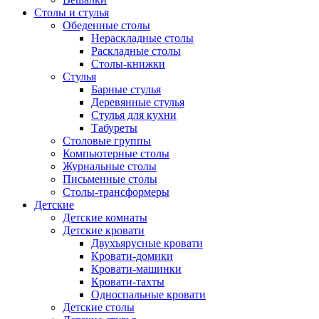
Столы и стулья
Обеденные столы
Нераскладные столы
Раскладные столы
Столы-книжки
Стулья
Барные стулья
Деревянные стулья
Стулья для кухни
Табуреты
Столовые группы
Компьютерные столы
Журнальные столы
Письменные столы
Столы-трансформеры
Детские
Детские комнаты
Детские кровати
Двухъярусные кровати
Кровати-домики
Кровати-машинки
Кровати-тахты
Односпальные кровати
Детские столы