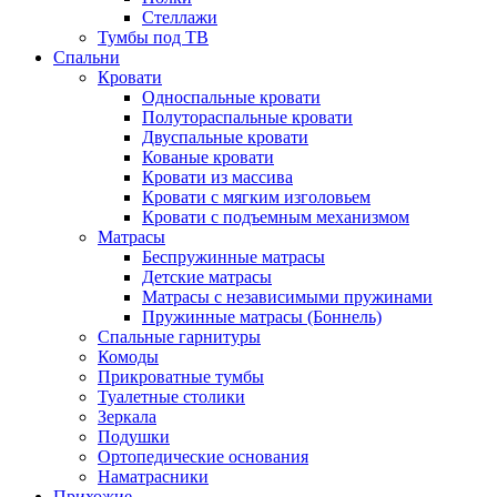
Стеллажи
Тумбы под ТВ
Спальни
Кровати
Односпальные кровати
Полутораспальные кровати
Двуспальные кровати
Кованые кровати
Кровати из массива
Кровати с мягким изголовьем
Кровати с подъемным механизмом
Матрасы
Беспружинные матрасы
Детские матрасы
Матрасы с независимыми пружинами
Пружинные матрасы (Боннель)
Спальные гарнитуры
Комоды
Прикроватные тумбы
Туалетные столики
Зеркала
Подушки
Ортопедические основания
Наматрасники
Прихожие