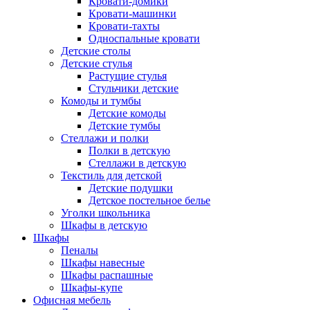
Кровати-домики
Кровати-машинки
Кровати-тахты
Односпальные кровати
Детские столы
Детские стулья
Растущие стулья
Стульчики детские
Комоды и тумбы
Детские комоды
Детские тумбы
Стеллажи и полки
Полки в детскую
Стеллажи в детскую
Текстиль для детской
Детские подушки
Детское постельное белье
Уголки школьника
Шкафы в детскую
Шкафы
Пеналы
Шкафы навесные
Шкафы распашные
Шкафы-купе
Офисная мебель