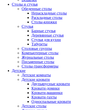
Столы и стулья
Обеденные столы
Нераскладные столы
Раскладные столы
Столы-книжки
Стулья
Барные стулья
Деревянные стулья
Стулья для кухни
Табуреты
Столовые группы
Компьютерные столы
Журнальные столы
Письменные столы
Столы-трансформеры
Детские
Детские комнаты
Детские кровати
Двухъярусные кровати
Кровати-домики
Кровати-машинки
Кровати-тахты
Односпальные кровати
Детские столы