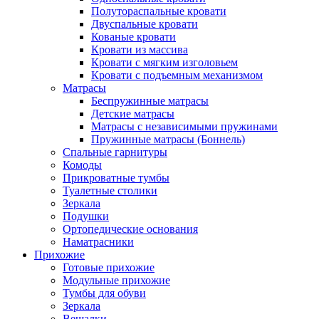
Полутораспальные кровати
Двуспальные кровати
Кованые кровати
Кровати из массива
Кровати с мягким изголовьем
Кровати с подъемным механизмом
Матрасы
Беспружинные матрасы
Детские матрасы
Матрасы с независимыми пружинами
Пружинные матрасы (Боннель)
Спальные гарнитуры
Комоды
Прикроватные тумбы
Туалетные столики
Зеркала
Подушки
Ортопедические основания
Наматрасники
Прихожие
Готовые прихожие
Модульные прихожие
Тумбы для обуви
Зеркала
Вешалки