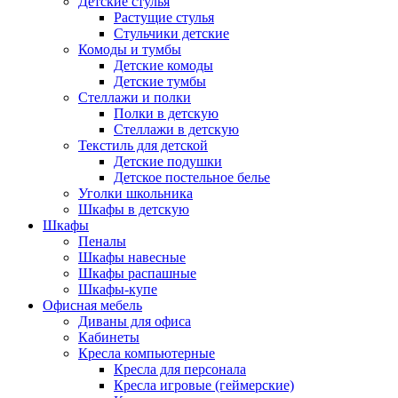
Детские стулья
Растущие стулья
Стульчики детские
Комоды и тумбы
Детские комоды
Детские тумбы
Стеллажи и полки
Полки в детскую
Стеллажи в детскую
Текстиль для детской
Детские подушки
Детское постельное белье
Уголки школьника
Шкафы в детскую
Шкафы
Пеналы
Шкафы навесные
Шкафы распашные
Шкафы-купе
Офисная мебель
Диваны для офиса
Кабинеты
Кресла компьютерные
Кресла для персонала
Кресла игровые (геймерские)