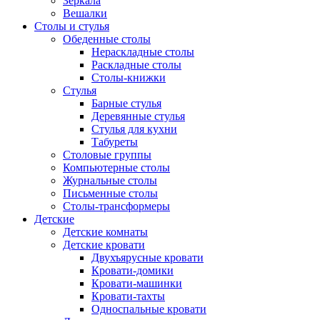
Зеркала
Вешалки
Столы и стулья
Обеденные столы
Нераскладные столы
Раскладные столы
Столы-книжки
Стулья
Барные стулья
Деревянные стулья
Стулья для кухни
Табуреты
Столовые группы
Компьютерные столы
Журнальные столы
Письменные столы
Столы-трансформеры
Детские
Детские комнаты
Детские кровати
Двухъярусные кровати
Кровати-домики
Кровати-машинки
Кровати-тахты
Односпальные кровати