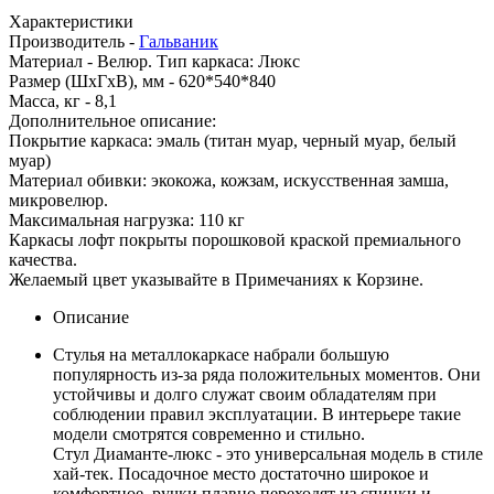
Характеристики
Производитель -
Гальваник
Материал -
Велюр. Тип каркаса: Люкс
Размер (ШхГхВ), мм -
620*540*840
Масса, кг -
8,1
Дополнительное описание:
Покрытие каркаса: эмаль (титан муар, черный муар, белый
муар)
Материал обивки: экокожа, кожзам, искусственная замша,
микровелюр.
Максимальная нагрузка: 110 кг
Каркасы лофт покрыты порошковой краской премиального
качества.
Желаемый цвет указывайте в Примечаниях к Корзине.
Описание
Стулья на металлокаркасе набрали большую
популярность из-за ряда положительных моментов. Они
устойчивы и долго служат своим обладателям при
соблюдении правил эксплуатации. В интерьере такие
модели смотрятся современно и стильно.
Стул Диаманте-люкс - это универсальная модель в стиле
хай-тек. Посадочное место достаточно широкое и
комфортное, ручки плавно переходят из спинки и