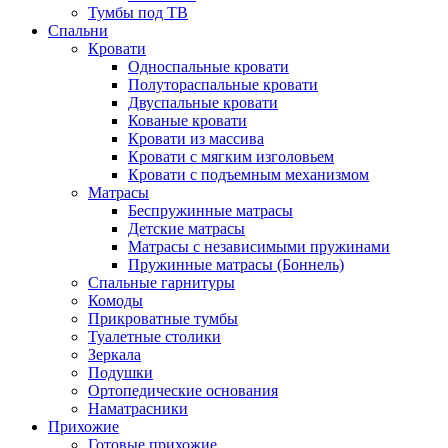
Тумбы под ТВ
Спальни
Кровати
Односпальные кровати
Полутораспальные кровати
Двуспальные кровати
Кованые кровати
Кровати из массива
Кровати с мягким изголовьем
Кровати с подъемным механизмом
Матрасы
Беспружинные матрасы
Детские матрасы
Матрасы с независимыми пружинами
Пружинные матрасы (Боннель)
Спальные гарнитуры
Комоды
Прикроватные тумбы
Туалетные столики
Зеркала
Подушки
Ортопедические основания
Наматрасники
Прихожие
Готовые прихожие