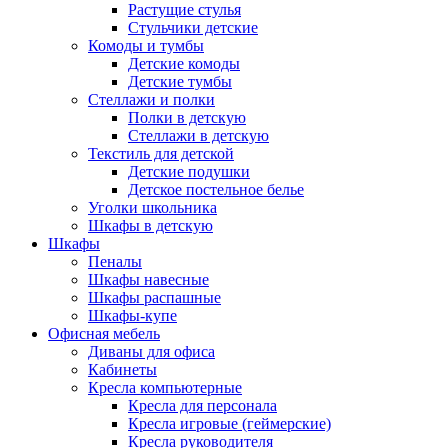
Растущие стулья
Стульчики детские
Комоды и тумбы
Детские комоды
Детские тумбы
Стеллажи и полки
Полки в детскую
Стеллажи в детскую
Текстиль для детской
Детские подушки
Детское постельное белье
Уголки школьника
Шкафы в детскую
Шкафы
Пеналы
Шкафы навесные
Шкафы распашные
Шкафы-купе
Офисная мебель
Диваны для офиса
Кабинеты
Кресла компьютерные
Кресла для персонала
Кресла игровые (геймерские)
Кресла руководителя