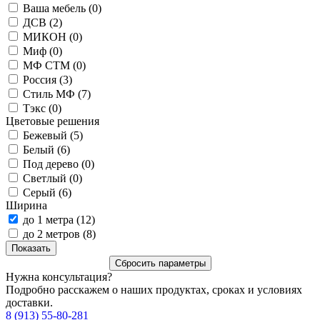
Ваша мебель (
0
)
ДСВ (
2
)
МИКОН (
0
)
Миф (
0
)
МФ СТМ (
0
)
Россия (
3
)
Стиль МФ (
7
)
Тэкс (
0
)
Цветовые решения
Бежевый (
5
)
Белый (
6
)
Под дерево (
0
)
Светлый (
0
)
Серый (
6
)
Ширина
до 1 метра (
12
)
до 2 метров (
8
)
Нужна консультация?
Подробно расскажем о наших продуктах, сроках и условиях
доставки.
8 (913) 55-80-281