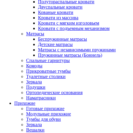
Полутораспальные кровати
Двуспальные кровати
Кованые кровати
Кровати из массива
Кровати с мягким изголовьем
Кровати с подъемным механизмом
Матрасы
Беспружинные матрасы
Детские матрасы
Матрасы с независимыми пружинами
Пружинные матрасы (Боннель)
Спальные гарнитуры
Комоды
Прикроватные тумбы
Туалетные столики
Зеркала
Подушки
Ортопедические основания
Наматрасники
Прихожие
Готовые прихожие
Модульные прихожие
Тумбы для обуви
Зеркала
Вешалки