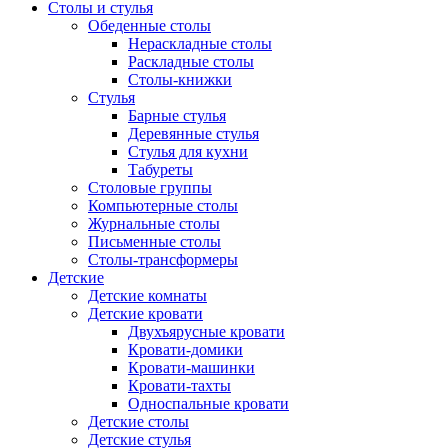
Столы и стулья
Обеденные столы
Нераскладные столы
Раскладные столы
Столы-книжки
Стулья
Барные стулья
Деревянные стулья
Стулья для кухни
Табуреты
Столовые группы
Компьютерные столы
Журнальные столы
Письменные столы
Столы-трансформеры
Детские
Детские комнаты
Детские кровати
Двухъярусные кровати
Кровати-домики
Кровати-машинки
Кровати-тахты
Односпальные кровати
Детские столы
Детские стулья