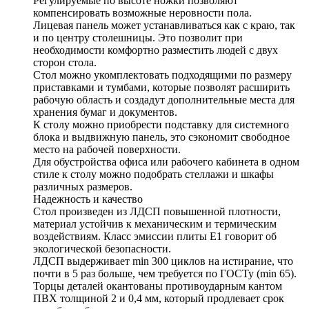
Регулируемые по высоте ножки позволяют
компенсировать возможные неровности пола.
Лицевая панель может устанавливаться как с краю, так
и по центру столешницы. Это позволит при
необходимости комфортно разместить людей с двух
сторон стола.
Стол можно укомплектовать подходящими по размеру
приставками и тумбами, которые позволят расширить
рабочую область и создадут дополнительные места для
хранения бумаг и документов.
К столу можно приобрести подставку для системного
блока и выдвижную панель, это сэкономит свободное
место на рабочей поверхности.
Для обустройства офиса или рабочего кабинета в одном
стиле к столу можно подобрать стеллажи и шкафы
различных размеров.
Надежность и качество
Стол произведен из ЛДСП повышенной плотности,
материал устойчив к механическим и термическим
воздействиям. Класс эмиссии плиты Е1 говорит об
экологической безопасности.
ЛДСП выдерживает min 300 циклов на истирание, что
почти в 5 раз больше, чем требуется по ГОСТу (min 65).
Торцы деталей окантованы противоударным кантом
ПВХ толщиной 2 и 0,4 мм, который продлевает срок