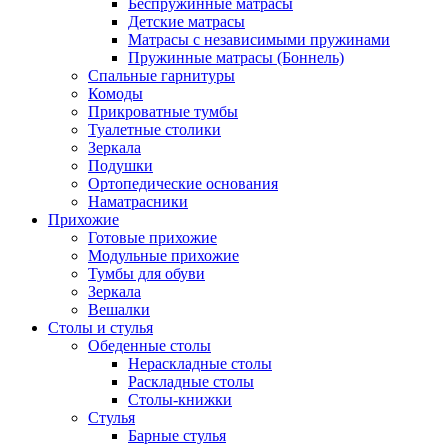
Беспружинные матрасы
Детские матрасы
Матрасы с независимыми пружинами
Пружинные матрасы (Боннель)
Спальные гарнитуры
Комоды
Прикроватные тумбы
Туалетные столики
Зеркала
Подушки
Ортопедические основания
Наматрасники
Прихожие
Готовые прихожие
Модульные прихожие
Тумбы для обуви
Зеркала
Вешалки
Столы и стулья
Обеденные столы
Нераскладные столы
Раскладные столы
Столы-книжки
Стулья
Барные стулья