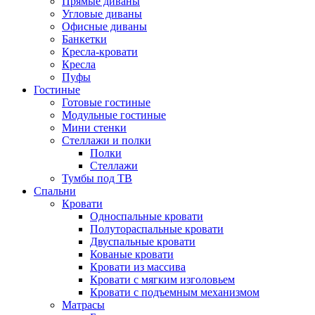
Прямые диваны
Угловые диваны
Офисные диваны
Банкетки
Кресла-кровати
Кресла
Пуфы
Гостиные
Готовые гостиные
Модульные гостиные
Мини стенки
Стеллажи и полки
Полки
Стеллажи
Тумбы под ТВ
Спальни
Кровати
Односпальные кровати
Полутораспальные кровати
Двуспальные кровати
Кованые кровати
Кровати из массива
Кровати с мягким изголовьем
Кровати с подъемным механизмом
Матрасы