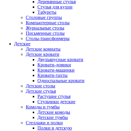
Деревянные стулья
Стулья для кухни
Табуреты
Столовые группы
Компьютерные столы
Журнальные столы
Письменные столы
Столы-трансформеры
Детские
Детские комнаты
Детские кровати
Двухъярусные кровати
Кровати-домики
Кровати-машинки
Кровати-тахты
Односпальные кровати
Детские столы
Детские стулья
Растущие стулья
Стульчики детские
Комоды и тумбы
Детские комоды
Детские тумбы
Стеллажи и полки
Полки в детскую