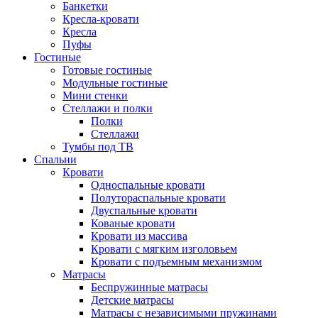
Банкетки
Кресла-кровати
Кресла
Пуфы
Гостиные
Готовые гостиные
Модульные гостиные
Мини стенки
Стеллажи и полки
Полки
Стеллажи
Тумбы под ТВ
Спальни
Кровати
Односпальные кровати
Полутораспальные кровати
Двуспальные кровати
Кованые кровати
Кровати из массива
Кровати с мягким изголовьем
Кровати с подъемным механизмом
Матрасы
Беспружинные матрасы
Детские матрасы
Матрасы с независимыми пружинами