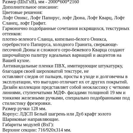
Размер (ШхГхВ), мм -
2000*600*2160
Дополнительное описание:
Цветовые решения:
Лофт Оникс, Лофт Папирус, лофт Дюна, Лофт Кварц, Лофт
Сланец, лофт Графит.
Гармонично подобранные сочетания искрящихся, текстурных
оттенков:
плотно-зеленого Сланца, кипельно-белого Оникса,
серебристого Папируса, холодного Гранита, сверкающе-
песочной Дюны и сложного серо-бежевого Кварца создают
широчайшую палитру идеальных вариаций и акцентов на
Вашей кухне.
Антивандальные пленки ПВХ, имитирующие штукатурку,
благодаря своей шероховатой текстуре, не
оставляют следов от пальцев, просты в уходе и долговечны в
эксплуатации, что выгодно отличает их от других покрытий.
Дизайн коллекции представляет собой неоклассику с четкими
линиями, ступенчатыми МДФ- фасадами толщиной 19 мм и
тонкими железными ручками, специально подобранными под
стилистику фрезеровки.
Размер ручки 128 мм.
Корпус: ЛДСП Белый шагрень или Дуб крафт золото
Шариковые направляющие.
Габариты модулей (ВхГ):
Верхние секции: 716/920х314 мм.