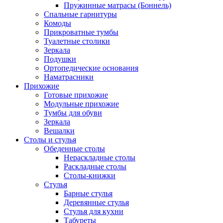
Пружинные матрасы (Боннель)
Спальные гарнитуры
Комоды
Прикроватные тумбы
Туалетные столики
Зеркала
Подушки
Ортопедические основания
Наматрасники
Прихожие
Готовые прихожие
Модульные прихожие
Тумбы для обуви
Зеркала
Вешалки
Столы и стулья
Обеденные столы
Нераскладные столы
Раскладные столы
Столы-книжки
Стулья
Барные стулья
Деревянные стулья
Стулья для кухни
Табуреты