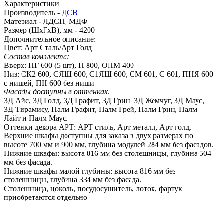
Характеристики
Производитель -
ДСВ
Материал -
ЛДСП, МДФ
Размер (ШхГхВ), мм -
4200
Дополнительное описание:
Цвет: Арт Сталь/Арт Голд
Состав комплекта:
Вверх: ПГ 600 (5 шт), П 800, ОПМ 400
Низ: СК2 600, СЯШ 600, С1ЯШ 600, СМ 601, С 601, ПНЯ 600
с нишей, ПН 600 без ниши
Фасады доступны в оттенках:
3Д Айс, 3Д Голд, 3Д Графит, 3Д Грин, 3Д Жемчуг, 3Д Маус,
3Д Тирамису, Палм Графит, Палм Грей, Палм Грин, Палм
Лайт и Палм Маус.
Оттенки декора АРТ: АРТ стиль, Арт металл, Арт голд.
Верхние шкафы доступны для заказа в двух размерах по
высоте 700 мм и 900 мм, глубина модулей 284 мм без фасадов.
Нижние шкафы: высота 816 мм без столешницы, глубина 504
мм без фасада.
Нижние шкафы малой глубины: высота 816 мм без
столешницы, глубина 334 мм без фасада.
Столешница, цоколь, посудосушитель, лоток, фартук
приобретаются отдельно.