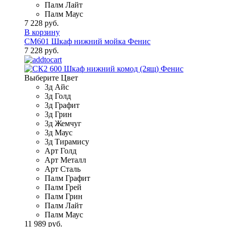
Палм Лайт
Палм Маус
7 228 руб.
В корзину
СМ601 Шкаф нижний мойка Фенис
7 228 руб.
Выберите Цвет
3д Айс
3д Голд
3д Графит
3д Грин
3д Жемчуг
3д Маус
3д Тирамису
Арт Голд
Арт Металл
Арт Сталь
Палм Графит
Палм Грей
Палм Грин
Палм Лайт
Палм Маус
11 989 руб.