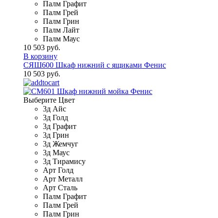
Палм Графит
Палм Грей
Палм Грин
Палм Лайт
Палм Маус
10 503 руб.
В корзину
СЯШ600 Шкаф нижний с ящиками Фенис
10 503 руб.
Выберите Цвет
3д Айс
3д Голд
3д Графит
3д Грин
3д Жемчуг
3д Маус
3д Тирамису
Арт Голд
Арт Металл
Арт Сталь
Палм Графит
Палм Грей
Палм Грин