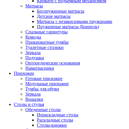
Кровати с подъемным механизмом
Матрасы
Беспружинные матрасы
Детские матрасы
Матрасы с независимыми пружинами
Пружинные матрасы (Боннель)
Спальные гарнитуры
Комоды
Прикроватные тумбы
Туалетные столики
Зеркала
Подушки
Ортопедические основания
Наматрасники
Прихожие
Готовые прихожие
Модульные прихожие
Тумбы для обуви
Зеркала
Вешалки
Столы и стулья
Обеденные столы
Нераскладные столы
Раскладные столы
Столы-книжки