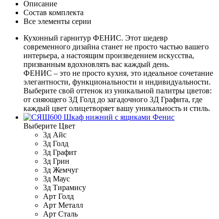
Описание
Состав комплекта
Все элементы серии
Кухонный гарнитур ФЕНИС. Этот шедевр
современного дизайна станет не просто частью вашего
интерьера, а настоящим произведением искусства,
призванным вдохновлять вас каждый день.
ФЕНИС – это не просто кухня, это идеальное сочетание
элегантности, функциональности и индивидуальности.
Выберите свой оттенок из уникальной палитры цветов:
от сияющего 3Д Голд до загадочного 3Д Графита, где
каждый цвет олицетворяет вашу уникальность и стиль.
Выберите Цвет
3д Айс
3д Голд
3д Графит
3д Грин
3д Жемчуг
3д Маус
3д Тирамису
Арт Голд
Арт Металл
Арт Сталь