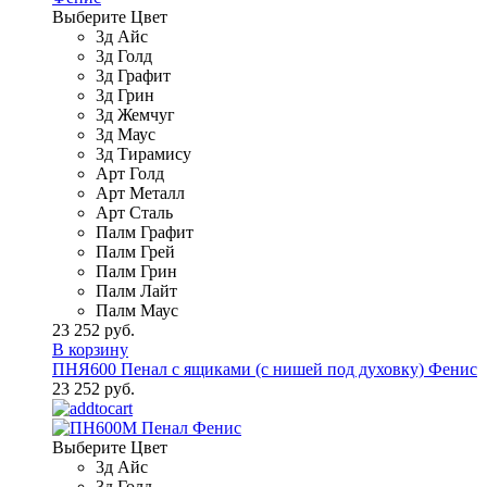
Выберите Цвет
3д Айс
3д Голд
3д Графит
3д Грин
3д Жемчуг
3д Маус
3д Тирамису
Арт Голд
Арт Металл
Арт Сталь
Палм Графит
Палм Грей
Палм Грин
Палм Лайт
Палм Маус
23 252 руб.
В корзину
ПНЯ600 Пенал с ящиками (с нишей под духовку) Фенис
23 252 руб.
Выберите Цвет
3д Айс
3д Голд