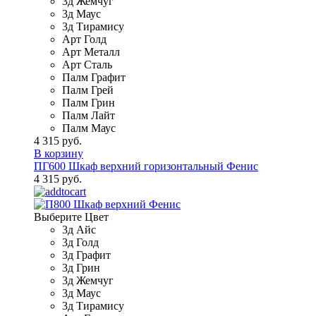
3д Жемчуг
3д Маус
3д Тирамису
Арт Голд
Арт Металл
Арт Сталь
Палм Графит
Палм Грей
Палм Грин
Палм Лайт
Палм Маус
4 315 руб.
В корзину
ПГ600 Шкаф верхний горизонтальный Фенис
4 315 руб.
Выберите Цвет
3д Айс
3д Голд
3д Графит
3д Грин
3д Жемчуг
3д Маус
3д Тирамису