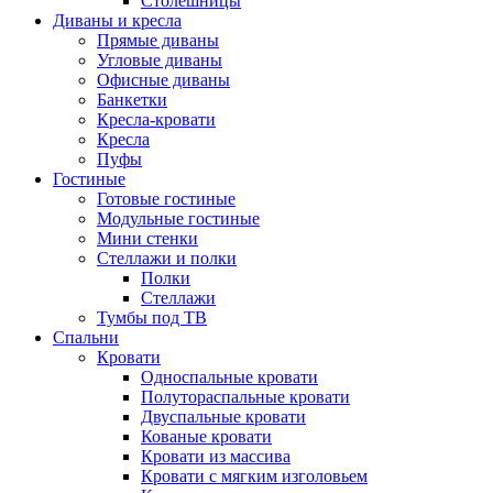
Столешницы
Диваны и кресла
Прямые диваны
Угловые диваны
Офисные диваны
Банкетки
Кресла-кровати
Кресла
Пуфы
Гостиные
Готовые гостиные
Модульные гостиные
Мини стенки
Стеллажи и полки
Полки
Стеллажи
Тумбы под ТВ
Спальни
Кровати
Односпальные кровати
Полутораспальные кровати
Двуспальные кровати
Кованые кровати
Кровати из массива
Кровати с мягким изголовьем