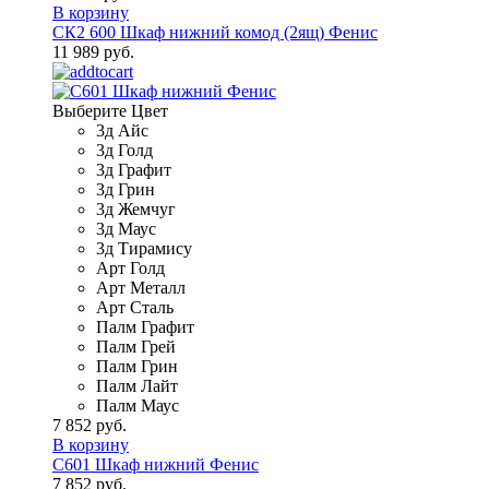
В корзину
СК2 600 Шкаф нижний комод (2ящ) Фенис
11 989 руб.
Выберите Цвет
3д Айс
3д Голд
3д Графит
3д Грин
3д Жемчуг
3д Маус
3д Тирамису
Арт Голд
Арт Металл
Арт Сталь
Палм Графит
Палм Грей
Палм Грин
Палм Лайт
Палм Маус
7 852 руб.
В корзину
С601 Шкаф нижний Фенис
7 852 руб.