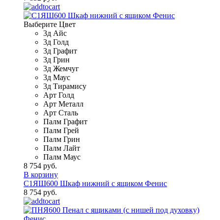
Выберите Цвет
3д Айс
3д Голд
3д Графит
3д Грин
3д Жемчуг
3д Маус
3д Тирамису
Арт Голд
Арт Металл
Арт Сталь
Палм Графит
Палм Грей
Палм Грин
Палм Лайт
Палм Маус
8 754 руб.
В корзину
С1ЯШ600 Шкаф нижний с ящиком Фенис
8 754 руб.