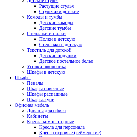
Детские стулья
Растущие стулья
Стульчики детские
Комоды и тумбы
Детские комоды
Детские тумбы
Стеллажи и полки
Полки в детскую
Стеллажи в детскую
Текстиль для детской
Детские подушки
Детское постельное белье
Уголки школьника
Шкафы в детскую
Шкафы
Пеналы
Шкафы навесные
Шкафы распашные
Шкафы-купе
Офисная мебель
Диваны для офиса
Кабинеты
Кресла компьютерные
Кресла для персонала
Кресла игровые (геймерские)