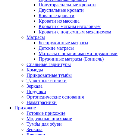
Полутораспальные кровати
Двуспальные кровати
Кованые кровати
Кровати из массива
Кровати с мягким изголовьем
Кровати с подъемным механизмом
Матрасы
Беспружинные матрасы
Детские матрасы
Матрасы с независимыми пружинами
Пружинные матрасы (Боннель)
Спальные гарнитуры
Комоды
Прикроватные тумбы
Туалетные столики
Зеркала
Подушки
Ортопедические основания
Наматрасники
Прихожие
Готовые прихожие
Модульные прихожие
Тумбы для обуви
Зеркала
Вешалки