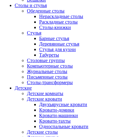
Столы и стулья
Обеденные столы
Нераскладные столы
Раскладные столы
Столы-книжки
Стулья
Барные стулья
Деревянные стулья
Стулья для кухни
Табуреты
Столовые группы
Компьютерные столы
Журнальные столы
Письменные столы
Столы-трансформеры
Детские
Детские комнаты
Детские кровати
Двухъярусные кровати
Кровати-домики
Кровати-машинки
Кровати-тахты
Односпальные кровати
Детские столы