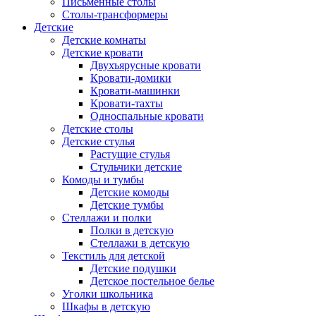
Письменные столы
Столы-трансформеры
Детские
Детские комнаты
Детские кровати
Двухъярусные кровати
Кровати-домики
Кровати-машинки
Кровати-тахты
Односпальные кровати
Детские столы
Детские стулья
Растущие стулья
Стульчики детские
Комоды и тумбы
Детские комоды
Детские тумбы
Стеллажи и полки
Полки в детскую
Стеллажи в детскую
Текстиль для детской
Детские подушки
Детское постельное белье
Уголки школьника
Шкафы в детскую