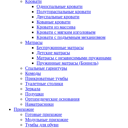
Кровати
Односпальные кровати
Полутораспальные кровати
Двуспальные кровати
Кованые кровати
Кровати из массива
Кровати с мягким изголовьем
Кровати с подъемным механизмом
Матрасы
Беспружинные матрасы
Детские матрасы
Матрасы с независимыми пружинами
Пружинные матрасы (Боннель)
Спальные гарнитуры
Комоды
Прикроватные тумбы
Туалетные столики
Зеркала
Подушки
Ортопедические основания
Наматрасники
Прихожие
Готовые прихожие
Модульные прихожие
Тумбы для обуви