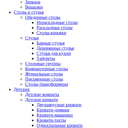
Зеркала
Вешалки
Столы и стулья
Обеденные столы
Нераскладные столы
Раскладные столы
Столы-книжки
Стулья
Барные стулья
Деревянные стулья
Стулья для кухни
Табуреты
Столовые группы
Компьютерные столы
Журнальные столы
Письменные столы
Столы-трансформеры
Детские
Детские комнаты
Детские кровати
Двухъярусные кровати
Кровати-домики
Кровати-машинки
Кровати-тахты
Односпальные кровати