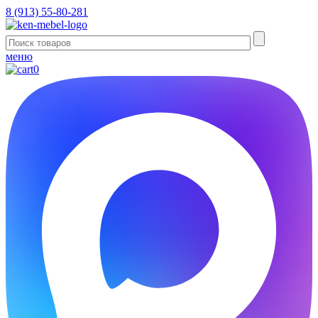
8 (913) 55-80-281
меню
0