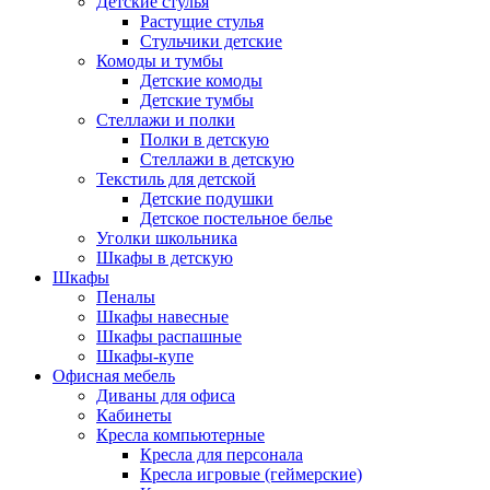
Детские стулья
Растущие стулья
Стульчики детские
Комоды и тумбы
Детские комоды
Детские тумбы
Стеллажи и полки
Полки в детскую
Стеллажи в детскую
Текстиль для детской
Детские подушки
Детское постельное белье
Уголки школьника
Шкафы в детскую
Шкафы
Пеналы
Шкафы навесные
Шкафы распашные
Шкафы-купе
Офисная мебель
Диваны для офиса
Кабинеты
Кресла компьютерные
Кресла для персонала
Кресла игровые (геймерские)