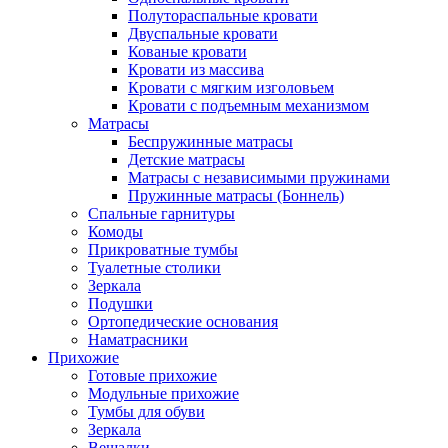
Полутораспальные кровати
Двуспальные кровати
Кованые кровати
Кровати из массива
Кровати с мягким изголовьем
Кровати с подъемным механизмом
Матрасы
Беспружинные матрасы
Детские матрасы
Матрасы с независимыми пружинами
Пружинные матрасы (Боннель)
Спальные гарнитуры
Комоды
Прикроватные тумбы
Туалетные столики
Зеркала
Подушки
Ортопедические основания
Наматрасники
Прихожие
Готовые прихожие
Модульные прихожие
Тумбы для обуви
Зеркала
Вешалки