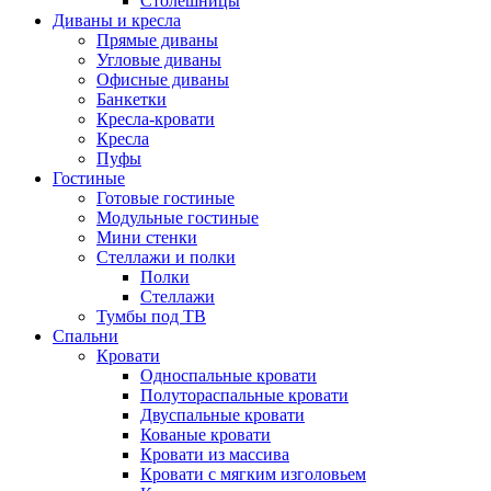
Столешницы
Диваны и кресла
Прямые диваны
Угловые диваны
Офисные диваны
Банкетки
Кресла-кровати
Кресла
Пуфы
Гостиные
Готовые гостиные
Модульные гостиные
Мини стенки
Стеллажи и полки
Полки
Стеллажи
Тумбы под ТВ
Спальни
Кровати
Односпальные кровати
Полутораспальные кровати
Двуспальные кровати
Кованые кровати
Кровати из массива
Кровати с мягким изголовьем