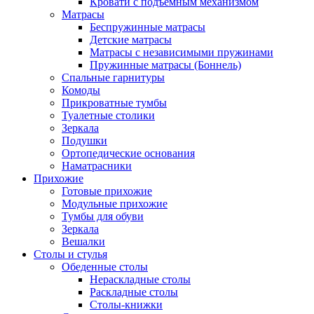
Кровати с подъемным механизмом
Матрасы
Беспружинные матрасы
Детские матрасы
Матрасы с независимыми пружинами
Пружинные матрасы (Боннель)
Спальные гарнитуры
Комоды
Прикроватные тумбы
Туалетные столики
Зеркала
Подушки
Ортопедические основания
Наматрасники
Прихожие
Готовые прихожие
Модульные прихожие
Тумбы для обуви
Зеркала
Вешалки
Столы и стулья
Обеденные столы
Нераскладные столы
Раскладные столы
Столы-книжки