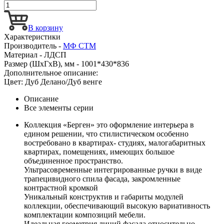
В корзину
Характеристики
Производитель -
МФ СТМ
Материал -
ЛДСП
Размер (ШхГхВ), мм -
1001*430*836
Дополнительное описание:
Цвет: Дуб Делано/Дуб венге
Описание
Все элементы серии
Коллекция «Берген» это оформление интерьера в
едином решении, что стилистическом особенно
востребовано в квартирах- студиях, малогабаритных
квартирах, помещениях, имеющих большое
объединенное пространство.
Ультрасовременные интегрированные ручки в виде
трапецивидного спила фасада, закромленные
контрастной кромкой
Уникальный конструктив и габариты модулей
коллекции, обеспечивающий высокую вариативность
комплектации композиций мебели.
Идеальная геометрия линий фасада относительно