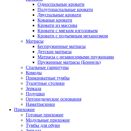
Односпальные кровати
Полутораспальные кровати
Двуспальные кровати
Кованые кровати
Кровати из массива
Кровати с мягким изголовьем
Кровати с подъемным механизмом
Матрасы
Беспружинные матрасы
Детские матрасы
Матрасы с независимыми пружинами
Пружинные матрасы (Боннель)
Спальные гарнитуры
Комоды
Прикроватные тумбы
Туалетные столики
Зеркала
Подушки
Ортопедические основания
Наматрасники
Прихожие
Готовые прихожие
Модульные прихожие
Тумбы для обуви
Зеркала