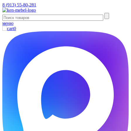
8 (913) 55-80-281
меню
0