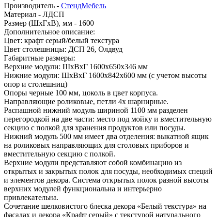
Производитель -
СтендМебель
Материал -
ЛДСП
Размер (ШхГхВ), мм -
1600
Дополнительное описание:
Цвет: крафт серый/белый текстура
Цвет столешницы: ДСП 26, Олдвуд
Габаритные размеры:
Верхние модули: ШхВхГ 1600х650х346 мм
Нижние модули: ШхВхГ 1600х842х600 мм (с учетом высоты
опор и столешниц)
Опоры черные 100 мм, цоколь в цвет корпуса.
Направляющие роликовые, петли 4х шарнирные.
Распашной нижний модуль шириной 1100 мм разделен
перегородкой на две части: место под мойку и вместительную
секцию с полкой для хранения продуктов или посуды.
Нижний модуль 500 мм имеет два отделения: выкатной ящик
на роликовых направляющих для столовых приборов и
вместительную секцию с полкой.
Верхние модули представляют собой комбинацию из
открытых и закрытых полок для посуды, необходимых специй
и элементов декора. Система открытых полок разной высоты
верхних модулей функциональна и интерьерно
привлекательна.
Сочетание шелковистого блеска декора «Белый текстура» на
фасадах и декора «Крафт серый» с текстурой натурального