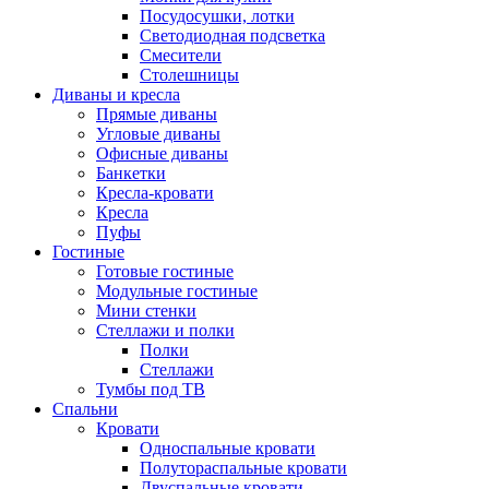
Посудосушки, лотки
Светодиодная подсветка
Смесители
Столешницы
Диваны и кресла
Прямые диваны
Угловые диваны
Офисные диваны
Банкетки
Кресла-кровати
Кресла
Пуфы
Гостиные
Готовые гостиные
Модульные гостиные
Мини стенки
Стеллажи и полки
Полки
Стеллажи
Тумбы под ТВ
Спальни
Кровати
Односпальные кровати
Полутораспальные кровати
Двуспальные кровати