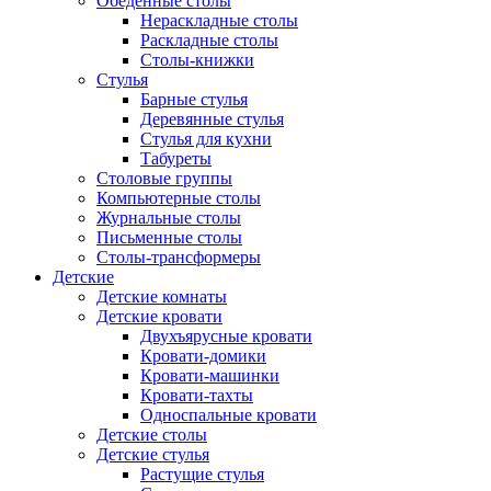
Обеденные столы
Нераскладные столы
Раскладные столы
Столы-книжки
Стулья
Барные стулья
Деревянные стулья
Стулья для кухни
Табуреты
Столовые группы
Компьютерные столы
Журнальные столы
Письменные столы
Столы-трансформеры
Детские
Детские комнаты
Детские кровати
Двухъярусные кровати
Кровати-домики
Кровати-машинки
Кровати-тахты
Односпальные кровати
Детские столы
Детские стулья
Растущие стулья