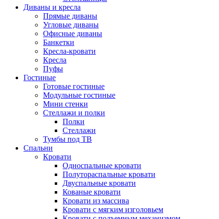
Диваны и кресла
Прямые диваны
Угловые диваны
Офисные диваны
Банкетки
Кресла-кровати
Кресла
Пуфы
Гостиные
Готовые гостиные
Модульные гостиные
Мини стенки
Стеллажи и полки
Полки
Стеллажи
Тумбы под ТВ
Спальни
Кровати
Односпальные кровати
Полутораспальные кровати
Двуспальные кровати
Кованые кровати
Кровати из массива
Кровати с мягким изголовьем
Кровати с подъемным механизмом