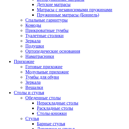
Детские матрасы
Матрасы с независимыми пружинами
Пружинные матрасы (Боннель)
Спальные гарнитуры
Комоды
Прикроватные тумбы
Туалетные столики
Зеркала
Подушки
Ортопедические основания
Наматрасники
Прихожие
Готовые прихожие
Модульные прихожие
Тумбы для обуви
Зеркала
Вешалки
Столы и стулья
Обеденные столы
Нераскладные столы
Раскладные столы
Столы-книжки
Стулья
Барные стулья
Деревянные стулья