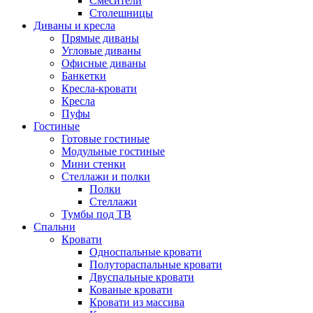
Смесители
Столешницы
Диваны и кресла
Прямые диваны
Угловые диваны
Офисные диваны
Банкетки
Кресла-кровати
Кресла
Пуфы
Гостиные
Готовые гостиные
Модульные гостиные
Мини стенки
Стеллажи и полки
Полки
Стеллажи
Тумбы под ТВ
Спальни
Кровати
Односпальные кровати
Полутораспальные кровати
Двуспальные кровати
Кованые кровати
Кровати из массива