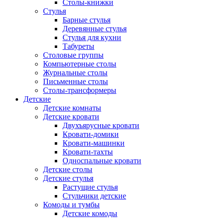
Столы-книжки
Стулья
Барные стулья
Деревянные стулья
Стулья для кухни
Табуреты
Столовые группы
Компьютерные столы
Журнальные столы
Письменные столы
Столы-трансформеры
Детские
Детские комнаты
Детские кровати
Двухъярусные кровати
Кровати-домики
Кровати-машинки
Кровати-тахты
Односпальные кровати
Детские столы
Детские стулья
Растущие стулья
Стульчики детские
Комоды и тумбы
Детские комоды