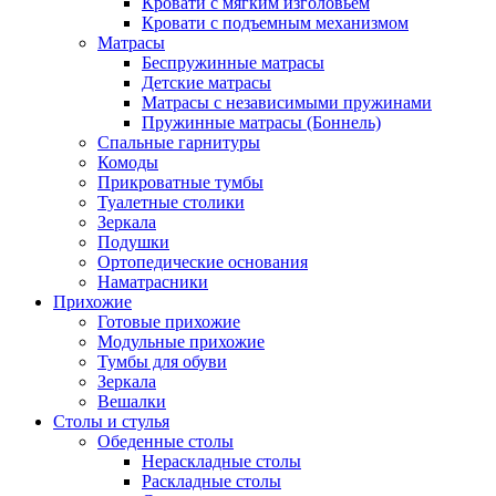
Кровати с мягким изголовьем
Кровати с подъемным механизмом
Матрасы
Беспружинные матрасы
Детские матрасы
Матрасы с независимыми пружинами
Пружинные матрасы (Боннель)
Спальные гарнитуры
Комоды
Прикроватные тумбы
Туалетные столики
Зеркала
Подушки
Ортопедические основания
Наматрасники
Прихожие
Готовые прихожие
Модульные прихожие
Тумбы для обуви
Зеркала
Вешалки
Столы и стулья
Обеденные столы
Нераскладные столы
Раскладные столы