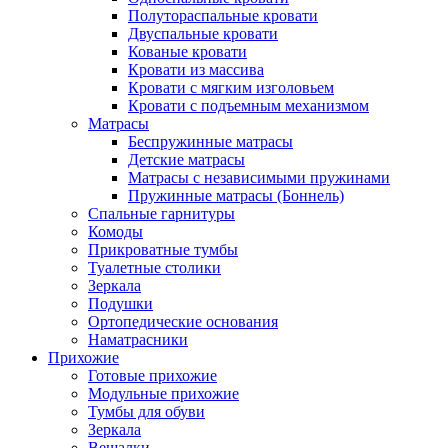
Полутораспальные кровати
Двуспальные кровати
Кованые кровати
Кровати из массива
Кровати с мягким изголовьем
Кровати с подъемным механизмом
Матрасы
Беспружинные матрасы
Детские матрасы
Матрасы с независимыми пружинами
Пружинные матрасы (Боннель)
Спальные гарнитуры
Комоды
Прикроватные тумбы
Туалетные столики
Зеркала
Подушки
Ортопедические основания
Наматрасники
Прихожие
Готовые прихожие
Модульные прихожие
Тумбы для обуви
Зеркала
Вешалки