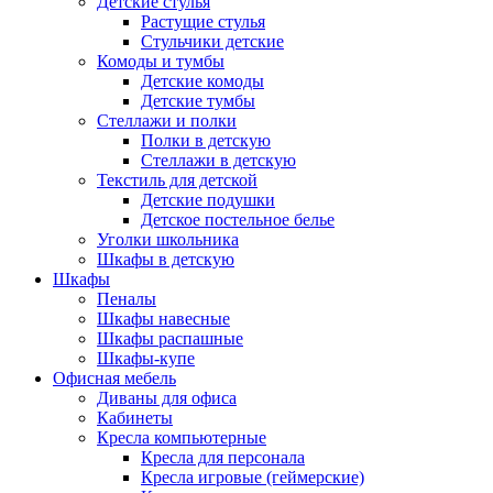
Детские стулья
Растущие стулья
Стульчики детские
Комоды и тумбы
Детские комоды
Детские тумбы
Стеллажи и полки
Полки в детскую
Стеллажи в детскую
Текстиль для детской
Детские подушки
Детское постельное белье
Уголки школьника
Шкафы в детскую
Шкафы
Пеналы
Шкафы навесные
Шкафы распашные
Шкафы-купе
Офисная мебель
Диваны для офиса
Кабинеты
Кресла компьютерные
Кресла для персонала
Кресла игровые (геймерские)