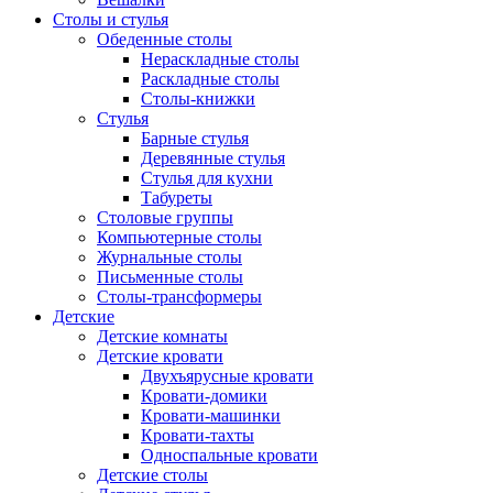
Столы и стулья
Обеденные столы
Нераскладные столы
Раскладные столы
Столы-книжки
Стулья
Барные стулья
Деревянные стулья
Стулья для кухни
Табуреты
Столовые группы
Компьютерные столы
Журнальные столы
Письменные столы
Столы-трансформеры
Детские
Детские комнаты
Детские кровати
Двухъярусные кровати
Кровати-домики
Кровати-машинки
Кровати-тахты
Односпальные кровати
Детские столы