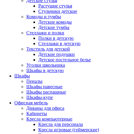
Детские стулья
Растущие стулья
Стульчики детские
Комоды и тумбы
Детские комоды
Детские тумбы
Стеллажи и полки
Полки в детскую
Стеллажи в детскую
Текстиль для детской
Детские подушки
Детское постельное белье
Уголки школьника
Шкафы в детскую
Шкафы
Пеналы
Шкафы навесные
Шкафы распашные
Шкафы-купе
Офисная мебель
Диваны для офиса
Кабинеты
Кресла компьютерные
Кресла для персонала
Кресла игровые (геймерские)