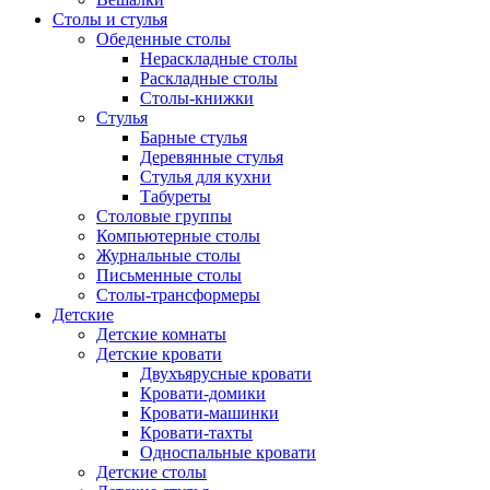
Столы и стулья
Обеденные столы
Нераскладные столы
Раскладные столы
Столы-книжки
Стулья
Барные стулья
Деревянные стулья
Стулья для кухни
Табуреты
Столовые группы
Компьютерные столы
Журнальные столы
Письменные столы
Столы-трансформеры
Детские
Детские комнаты
Детские кровати
Двухъярусные кровати
Кровати-домики
Кровати-машинки
Кровати-тахты
Односпальные кровати
Детские столы