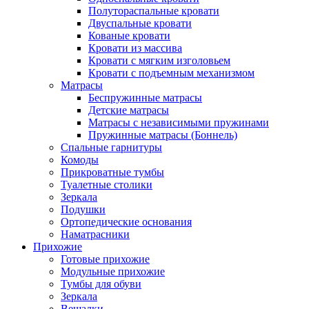
Полутораспальные кровати
Двуспальные кровати
Кованые кровати
Кровати из массива
Кровати с мягким изголовьем
Кровати с подъемным механизмом
Матрасы
Беспружинные матрасы
Детские матрасы
Матрасы с независимыми пружинами
Пружинные матрасы (Боннель)
Спальные гарнитуры
Комоды
Прикроватные тумбы
Туалетные столики
Зеркала
Подушки
Ортопедические основания
Наматрасники
Прихожие
Готовые прихожие
Модульные прихожие
Тумбы для обуви
Зеркала
Вешалки