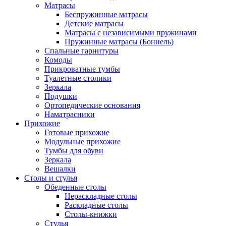
Матрасы
Беспружинные матрасы
Детские матрасы
Матрасы с независимыми пружинами
Пружинные матрасы (Боннель)
Спальные гарнитуры
Комоды
Прикроватные тумбы
Туалетные столики
Зеркала
Подушки
Ортопедические основания
Наматрасники
Прихожие
Готовые прихожие
Модульные прихожие
Тумбы для обуви
Зеркала
Вешалки
Столы и стулья
Обеденные столы
Нераскладные столы
Раскладные столы
Столы-книжки
Стулья