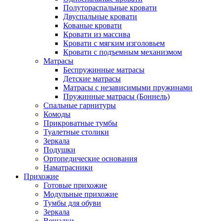
Полутораспальные кровати
Двуспальные кровати
Кованые кровати
Кровати из массива
Кровати с мягким изголовьем
Кровати с подъемным механизмом
Матрасы
Беспружинные матрасы
Детские матрасы
Матрасы с независимыми пружинами
Пружинные матрасы (Боннель)
Спальные гарнитуры
Комоды
Прикроватные тумбы
Туалетные столики
Зеркала
Подушки
Ортопедические основания
Наматрасники
Прихожие
Готовые прихожие
Модульные прихожие
Тумбы для обуви
Зеркала
Вешалки