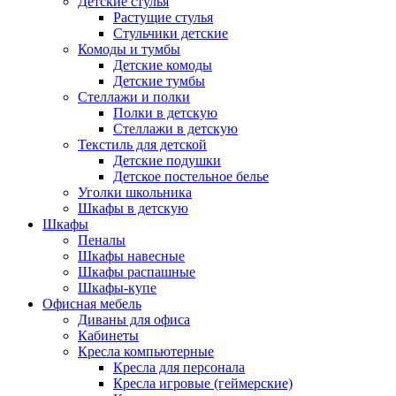
Детские стулья
Растущие стулья
Стульчики детские
Комоды и тумбы
Детские комоды
Детские тумбы
Стеллажи и полки
Полки в детскую
Стеллажи в детскую
Текстиль для детской
Детские подушки
Детское постельное белье
Уголки школьника
Шкафы в детскую
Шкафы
Пеналы
Шкафы навесные
Шкафы распашные
Шкафы-купе
Офисная мебель
Диваны для офиса
Кабинеты
Кресла компьютерные
Кресла для персонала
Кресла игровые (геймерские)