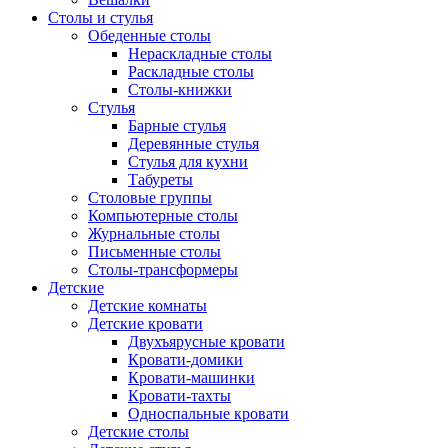
Столы и стулья
Обеденные столы
Нераскладные столы
Раскладные столы
Столы-книжки
Стулья
Барные стулья
Деревянные стулья
Стулья для кухни
Табуреты
Столовые группы
Компьютерные столы
Журнальные столы
Письменные столы
Столы-трансформеры
Детские
Детские комнаты
Детские кровати
Двухъярусные кровати
Кровати-домики
Кровати-машинки
Кровати-тахты
Односпальные кровати
Детские столы