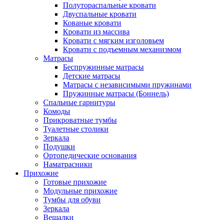
Полутораспальные кровати
Двуспальные кровати
Кованые кровати
Кровати из массива
Кровати с мягким изголовьем
Кровати с подъемным механизмом
Матрасы
Беспружинные матрасы
Детские матрасы
Матрасы с независимыми пружинами
Пружинные матрасы (Боннель)
Спальные гарнитуры
Комоды
Прикроватные тумбы
Туалетные столики
Зеркала
Подушки
Ортопедические основания
Наматрасники
Прихожие
Готовые прихожие
Модульные прихожие
Тумбы для обуви
Зеркала
Вешалки