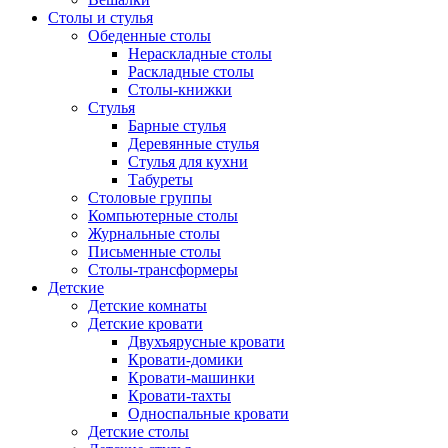
Столы и стулья
Обеденные столы
Нераскладные столы
Раскладные столы
Столы-книжки
Стулья
Барные стулья
Деревянные стулья
Стулья для кухни
Табуреты
Столовые группы
Компьютерные столы
Журнальные столы
Письменные столы
Столы-трансформеры
Детские
Детские комнаты
Детские кровати
Двухъярусные кровати
Кровати-домики
Кровати-машинки
Кровати-тахты
Односпальные кровати
Детские столы