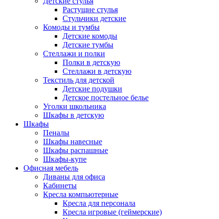
Детские стулья
Растущие стулья
Стульчики детские
Комоды и тумбы
Детские комоды
Детские тумбы
Стеллажи и полки
Полки в детскую
Стеллажи в детскую
Текстиль для детской
Детские подушки
Детское постельное белье
Уголки школьника
Шкафы в детскую
Шкафы
Пеналы
Шкафы навесные
Шкафы распашные
Шкафы-купе
Офисная мебель
Диваны для офиса
Кабинеты
Кресла компьютерные
Кресла для персонала
Кресла игровые (геймерские)