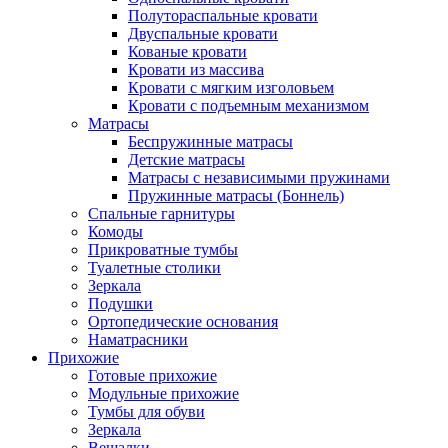
Полутораспальные кровати
Двуспальные кровати
Кованые кровати
Кровати из массива
Кровати с мягким изголовьем
Кровати с подъемным механизмом
Матрасы
Беспружинные матрасы
Детские матрасы
Матрасы с независимыми пружинами
Пружинные матрасы (Боннель)
Спальные гарнитуры
Комоды
Прикроватные тумбы
Туалетные столики
Зеркала
Подушки
Ортопедические основания
Наматрасники
Прихожие
Готовые прихожие
Модульные прихожие
Тумбы для обуви
Зеркала
Вешалки