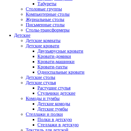
Табуреты
Столовые группы
Компьютерные столы
Журнальные столы
Письменные столы
Столы-трансформеры
Детские
Детские комнаты
Детские кровати
Двухъярусные кровати
Кровати-домики
Кровати-машинки
Кровати-тахты
Односпальные кровати
Детские столы
Детские стулья
Растущие стулья
Стульчики детские
Комоды и тумбы
Детские комоды
Детские тумбы
Стеллажи и полки
Полки в детскую
Стеллажи в детскую
Текстиль для детской