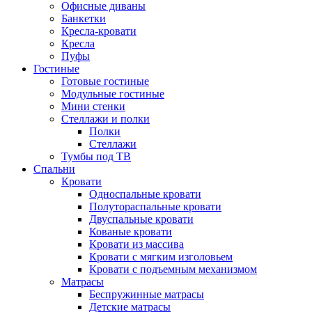
Офисные диваны
Банкетки
Кресла-кровати
Кресла
Пуфы
Гостиные
Готовые гостиные
Модульные гостиные
Мини стенки
Стеллажи и полки
Полки
Стеллажи
Тумбы под ТВ
Спальни
Кровати
Односпальные кровати
Полутораспальные кровати
Двуспальные кровати
Кованые кровати
Кровати из массива
Кровати с мягким изголовьем
Кровати с подъемным механизмом
Матрасы
Беспружинные матрасы
Детские матрасы