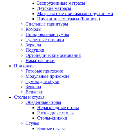
Беспружинные матрасы
Детские матрасы
Матрасы с независимыми пружинами
Пружинные матрасы (Боннель)
Спальные гарнитуры
Комоды
Прикроватные тумбы
Туалетные столики
Зеркала
Подушки
Ортопедические основания
Наматрасники
Прихожие
Готовые прихожие
Модульные прихожие
Тумбы для обуви
Зеркала
Вешалки
Столы и стулья
Обеденные столы
Нераскладные столы
Раскладные столы
Столы-книжки
Стулья
Барные стулья