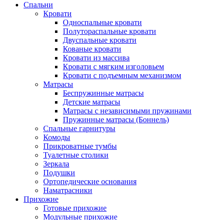
Спальни
Кровати
Односпальные кровати
Полутораспальные кровати
Двуспальные кровати
Кованые кровати
Кровати из массива
Кровати с мягким изголовьем
Кровати с подъемным механизмом
Матрасы
Беспружинные матрасы
Детские матрасы
Матрасы с независимыми пружинами
Пружинные матрасы (Боннель)
Спальные гарнитуры
Комоды
Прикроватные тумбы
Туалетные столики
Зеркала
Подушки
Ортопедические основания
Наматрасники
Прихожие
Готовые прихожие
Модульные прихожие