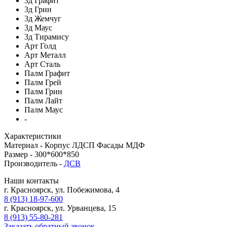
3д Графит
3д Грин
3д Жемчуг
3д Маус
3д Тирамису
Арт Голд
Арт Металл
Арт Сталь
Палм Графит
Палм Грей
Палм Грин
Палм Лайт
Палм Маус
-
Характеристики
Материал -
Корпус ЛДСП Фасады МДФ
Размер -
300*600*850
Производитель -
ДСВ
Наши контакты
г. Красноярск, ул. Побежимова, 4
8 (913) 18-97-600
г. Красноярск, ул. Урванцева, 15
8 (913) 55-80-281
Заказать обратный звонок