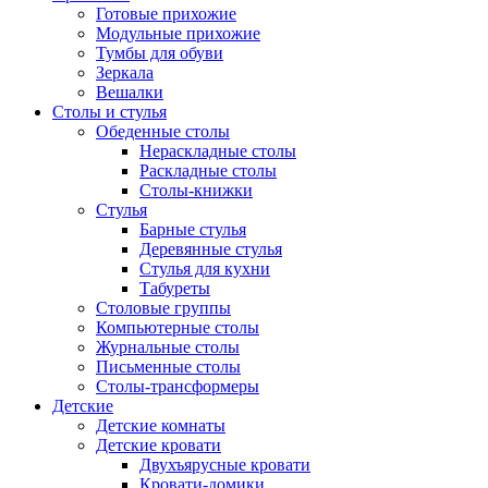
Готовые прихожие
Модульные прихожие
Тумбы для обуви
Зеркала
Вешалки
Столы и стулья
Обеденные столы
Нераскладные столы
Раскладные столы
Столы-книжки
Стулья
Барные стулья
Деревянные стулья
Стулья для кухни
Табуреты
Столовые группы
Компьютерные столы
Журнальные столы
Письменные столы
Столы-трансформеры
Детские
Детские комнаты
Детские кровати
Двухъярусные кровати
Кровати-домики