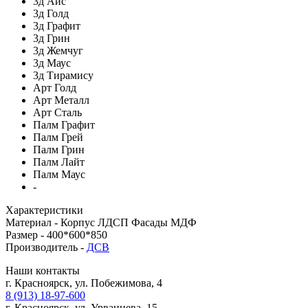
3д Айс
3д Голд
3д Графит
3д Грин
3д Жемчуг
3д Маус
3д Тирамису
Арт Голд
Арт Металл
Арт Сталь
Палм Графит
Палм Грей
Палм Грин
Палм Лайт
Палм Маус
-
Характеристики
Материал -
Корпус ЛДСП Фасады МДФ
Размер -
400*600*850
Производитель -
ДСВ
Наши контакты
г. Красноярск, ул. Побежимова, 4
8 (913) 18-97-600
г. Красноярск, ул. Урванцева, 15