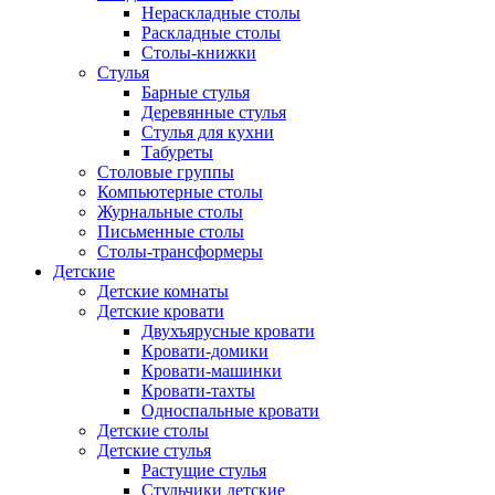
Нераскладные столы
Раскладные столы
Столы-книжки
Стулья
Барные стулья
Деревянные стулья
Стулья для кухни
Табуреты
Столовые группы
Компьютерные столы
Журнальные столы
Письменные столы
Столы-трансформеры
Детские
Детские комнаты
Детские кровати
Двухъярусные кровати
Кровати-домики
Кровати-машинки
Кровати-тахты
Односпальные кровати
Детские столы
Детские стулья
Растущие стулья
Стульчики детские