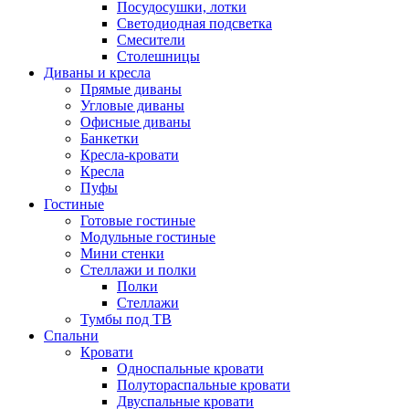
Посудосушки, лотки
Светодиодная подсветка
Смесители
Столешницы
Диваны и кресла
Прямые диваны
Угловые диваны
Офисные диваны
Банкетки
Кресла-кровати
Кресла
Пуфы
Гостиные
Готовые гостиные
Модульные гостиные
Мини стенки
Стеллажи и полки
Полки
Стеллажи
Тумбы под ТВ
Спальни
Кровати
Односпальные кровати
Полутораспальные кровати
Двуспальные кровати